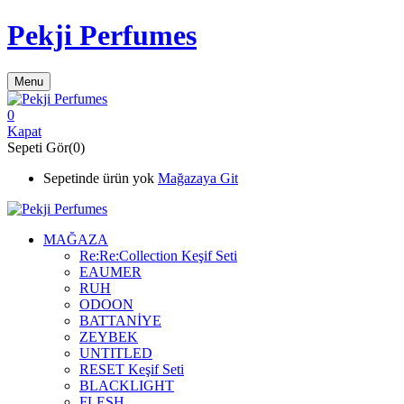
Pekji Perfumes
Menu
0
Kapat
Sepeti Gör(0)
Sepetinde ürün yok
Mağazaya Git
MAĞAZA
Re:Re:Collection Keşif Seti
EAUMER
RUH
ODOON
BATTANİYE
ZEYBEK
UNTITLED
RESET Keşif Seti
BLACKLIGHT
FLESH