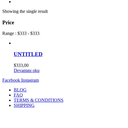
Showing the single result
Price
Range :
$
333
- $
333
UNTITLED
$
333,00
Devamını oku
Facebook
Instagram
BLOG
FAQ
TERMS & CONDITIONS
SHIPPING