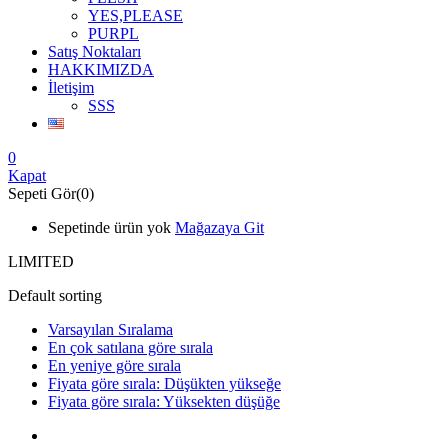
YES,PLEASE
PURPL
Satış Noktaları
HAKKIMIZDA
İletişim
SSS
0
Kapat
Sepeti Gör(0)
Sepetinde ürün yok
Mağazaya Git
LIMITED
Default sorting
Varsayılan Sıralama
En çok satılana göre sırala
En yeniye göre sırala
Fiyata göre sırala: Düşükten yükseğe
Fiyata göre sırala: Yüksekten düşüğe