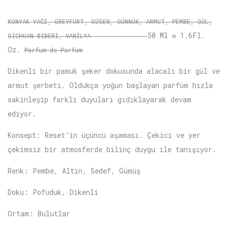
KONYAK YAĞI, GREYFURT, SÜSEN, GÜNNÜK, ARMUT, PEMBE, GÜL,
50 Ml ℮ 1.6Fl.
SICHUAN BİBERİ, VANİLYA
Oz.
Parfum de Parfum
Dikenli bir pamuk şeker dokusunda alacalı bir gül ve
armut şerbeti. Oldukça yoğun başlayan parfüm hızla
sakinleşip farklı duyuları gıdıklayarak devam
ediyor.
Konsept: Reset’in üçüncü aşaması. Çekici ve yer
çekimsiz bir atmosferde bilinç duygu ile tanışıyor.
Renk: Pembe, Altın, Sedef, Gümüş
Doku: Pofuduk, Dikenli
Ortam: Bulutlar